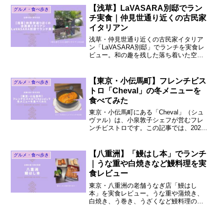
想を紹介しています。一度さわやかに行
【浅草】LaVASARA別邸でラン
グルメ・食べ歩き
ってみたい！と思っている人は参考にし
チ実食｜仲見世通り近くの古民家
てくださいね。
イタリアン
浅草・仲見世通り近くの古民家イタリア
ン「LaVASARA別邸」でランチを実食レ
ビュー。和の趣を残した落ち着いた空間
で楽しむイタリアンの味や店内の雰囲
気、実際に訪れて感じた魅力を詳しく紹
介します。観光地の喧騒を忘れさせてく
【東京・小伝馬町】フレンチビス
グルメ・食べ歩き
れるひとときを過ごせるので、浅草でゆ
トロ「Cheval」の冬メニューを
っくりランチしたい方におすすめです。
食べてみた
東京・小伝馬町にある「Cheval」（シュ
ヴァル）は、小泉敦子シェフが営むフレ
ンチビストロです。この記事では、2026
年2月の冬メニューで実際に食べたお料理
を写真つきで紹介しています。Chevalの
雰囲気や店舗情報などもお伝えしている
【八重洲】「鰻はし本」でランチ
グルメ・食べ歩き
ので、ぜひ参考にしてください。
｜うな重や白焼きなど鰻料理を実
食レビュー
東京・八重洲の老舗うなぎ店「鰻はし
本」を実食レビュー。うな重や蒲焼き、
白焼き、う巻き、うざくなど鰻料理の味
や店内の雰囲気を詳しく紹介します。現
在は移転して新店舗で営業しているた