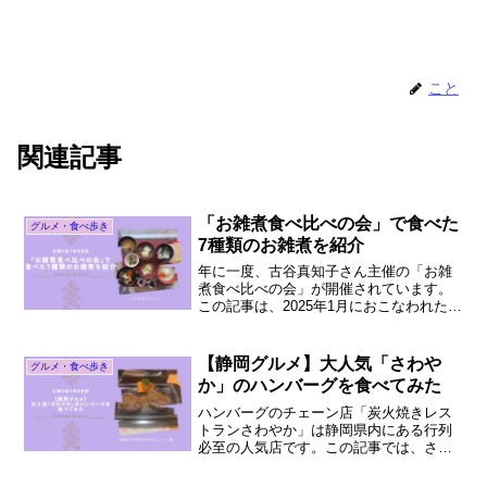
こと
関連記事
「お雑煮食べ比べの会」で食べた
グルメ・食べ歩き
7種類のお雑煮を紹介
年に一度、古谷真知子さん主催の「お雑
煮食べ比べの会」が開催されています。
この記事は、2025年1月におこなわれた会
の様子のレポートです。特色あるお雑煮7
種を食べた感想を地域別に紹介していま
す。
【静岡グルメ】大人気「さわや
グルメ・食べ歩き
か」のハンバーグを食べてみた
ハンバーグのチェーン店「炭火焼きレス
トランさわやか」は静岡県内にある行列
必至の人気店です。この記事では、さわ
やかの看板商品「げんこつハンバーグ」
と「おにぎりハンバーグ」を実食した感