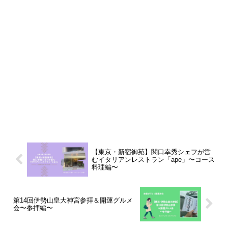
【東京・新宿御苑】関口幸秀シェフが営
むイタリアンレストラン「ape」〜コース
料理編〜
第14回伊勢山皇大神宮参拝＆開運グルメ
会〜参拝編〜