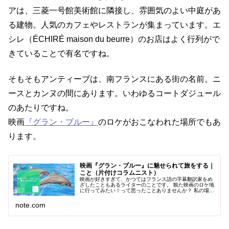
アは、三菱一号館美術館に隣接し、雰囲気のよい中庭があ
る建物。人気のカフェやレストランが集まっています。エ
シレ（ÉCHIRÉ maison du beurre）のお店はよく行列がで
きていることで有名ですね。
そもそもアンティーブは、南フランスにある街の名前。ニ
ースとカンヌの間にあります。いわゆるコートダジュール
のあたりですね。
映画
『グラン・ブルー』
のロケがおこなわれた場所でもあ
ります。
映画『グラン・ブルー』に魅せられて旅をする｜
こと（片付けコラムニスト）
映画が好きすぎて、かつてはフランス語の字幕翻訳家をめ
ざしたこともあるライターのことです。 観た映画のロケ地
に行ってみたい！って思ったことありませんか？ 私の場
合、映画や小説の舞台となった場所を旅先に決めることが
よくあります。 実際に訪れてみ...
note.com