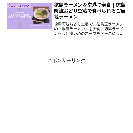
め、最新情報もあわせてまとめました。
徳島ラーメンを空港で実食｜徳島
グルメ・食べ歩き
阿波おどり空港で食べられるご当
地ラーメン
徳島阿波おどり空港で、徳島宝ラーメン
の「渦潮ラーメン」を実食。徳島ラーメ
ンらしい濃いめのスープをベースにした
一杯で、鳴門わかめや徳島産のスダチが
入っているのが特徴。ここでは実際に食
べた感想を紹介します。搭乗前でも気軽
にご当地グルメを楽しんでくださいね。
スポンサーリンク