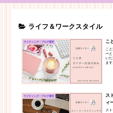
ライフ＆ワークスタイル
こ
ライティング・ブログ運営
こと
ーと
いた
ます
い。
ス
ライティング・ブログ運営
ィ
スト