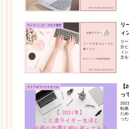
リ
ライティング・ブログ運営
ィ
リー
分と
ィン
文を
【
ライフ＆ワークスタイル
っ
20
転換
ため
った