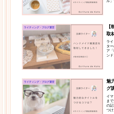
ル」
【
ライティング・ブログ運営
取材
ライ
ター
ア「
ンド
魅
ライティング・ブログ運営
グ
イマ
まで
の記
つけ