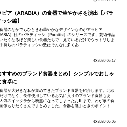
2020.12.13
ラビア（ARABIA）の食器で華やかさを演出【パラ
ィッシ編】
食器のなかでもひときわ華やかなデザインなのがアラビア
RABIA）社のパラティッシ（Paratiisi）のシリーズです。芸術作品
いたくなるほど美しい食器たちで、見ているだけでウットリしま
手持ちのパラティッシの数はそんなに多くあ...
2020.05.17
おすすめのブランド食器まとめ】シンプルでおしゃ
な食卓に
食器が大好きな私が集めてきたブランド食器を紹介します。北欧
だけでなく、長年使用しているお気に入りのブランド食器もあ
人気のイッタラから廃盤になってしまったお皿まで、わが家の食
画像もりだくさんでまとめました。食器を選ぶときのポイントも
しています。
2020.05.05