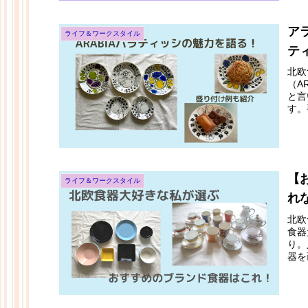
ア
ライフ＆ワークスタイル
テ
北欧
（A
と言
す。
【
ライフ＆ワークスタイル
れ
北欧
食器
り。
器を
解説