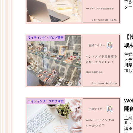
でき
ター
【
ライティング・ブログ運営
取材
主婦
メデ
川県
加し
W
ライティング・ブログ運営
開
主婦
月テ
講座