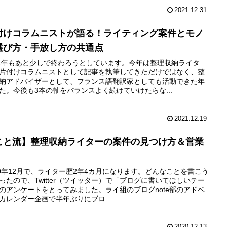
2021.12.31
付けコラムニストが語る！ライティング案件とモノ
選び方・手放し方の共通点
21年もあと少しで終わろうとしています。今年は整理収納ライタ
片付けコラムニストとして記事を執筆してきただけではなく、整
納アドバイザーとして、フランス語翻訳家としても活動できた年
た。今後も3本の軸をバランスよく続けていけたらな...
2021.12.19
こと流】整理収納ライターの案件の見つけ方＆営業
20年12月で、ライター歴2年4カ月になります。どんなことを書こう
ったので、Twitter（ツイッター）で「ブログに書いてほしいテー
のアンケートをとってみました。ライ組のブログnote部のアドベ
カレンダー企画で半年ぶりにブロ...