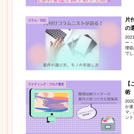
片
コラム・日記
の
20
ー・
理収
でし
【
ライティング・ブログ運営
術
20
か迷
マ」
ント