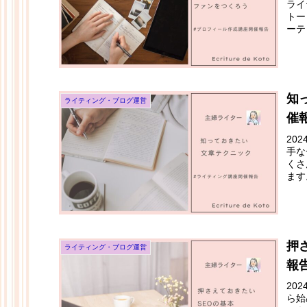
ライ
トー
ーテ
知
ライティング・ブログ運営
催
20
手な
くさ
ます
押
ライティング・ブログ運営
報
20
ら始