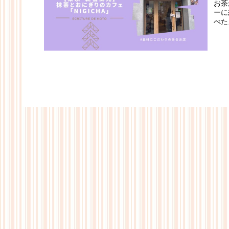
お茶
ーに
べた
所を