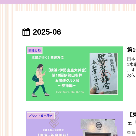
2025-06
第
開運行動
日本
1水
ます
お伝
てく
【
グルメ・食べ歩き
ェ
東京