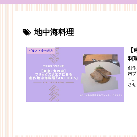
地中海料理
【
グルメ・食べ歩き
料
創作
内ブ
す。
させ
しみ