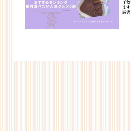
イ餃
ます
厳選