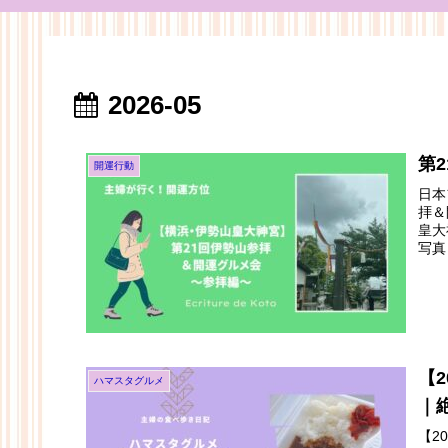
2026-05
第
開運行動
日本
拝＆
皇大
写真
【
ハマスタグルメ
｜
【2