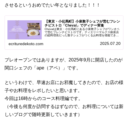
させるというおめでたい年となりました！！！
【東京・小伝馬町】小泉敦子シェフが営むフレン
チビストロ「Cheval」でディナー実食
Chevalは東京・小伝馬町にある小泉敦子シェフがワンオペ
で営むフレンチビストロです。ティエリーマルクス銀座店
の総料理長だった敦子シェフがつくるお料理を堪能できま
す。この記事では、実際にChevalで食べたフレンチを写真
付きで紹介しています。お店に行ってみたいと思っている
2025.07.20
ecrituredekoto.com
方はぜひ参考にしてくださいね。
プレオープンではありますが、2025年9月に開店したのが
関口シェフの「ape（アペ）」です。
というわけで、早速お店にお邪魔してきたので、お店の様
子やお料理をレポしたいと思います。
今回は16時からのコース料理編です。
（今後も何度か訪問するはずなので、お料理については新
しいブログで随時更新していきます）