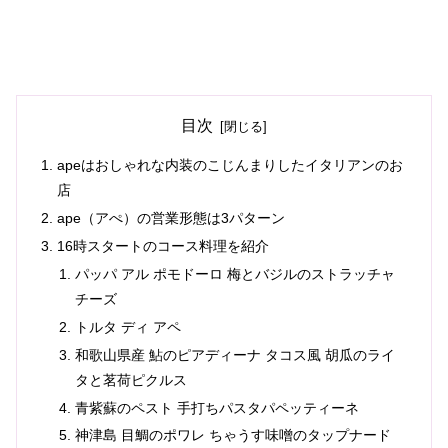
目次
apeはおしゃれな内装のこじんまりしたイタリアンのお
店
ape（アぺ）の営業形態は3パターン
16時スタートのコース料理を紹介
パッパ アル ポモドーロ 梅とバジルのストラッチャ
チーズ
トルタ ディ アペ
和歌山県産 鮎のピアディーナ タコス風 胡瓜のライ
タと茗荷ピクルス
青紫蘇のペスト 手打ちパスタパペッティーネ
神津島 目鯛のポワレ ちゃうす味噌のタップナード