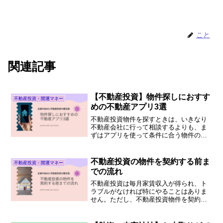
こと
関連記事
【不動産投資】物件探しにおすす
不動産投資・開運マネー
めの不動産アプリ3選
不動産投資物件を探すときは、いきなり
不動産会社に行って相談するよりも、ま
ずはアプリを使って条件に合う物件の目
星をつけておくことをおすすめします。
アプリによって物件を見る目が養われ、
相場感が身につくからです。この記事で
不動産投資の物件を契約する前ま
不動産投資・開運マネー
は、実際に不動産オーナーとなるまでに
での流れ
活用した不動産アプリを3つ紹介していま
す。ほかのツールについても紹介してい
不動産投資は毎月家賃収入が得られ、ト
るので参考にしてください。
ラブルがなければ特にやることはありま
せん。ただし、不動産投資物件を契約す
るまでが大変です。この記事では、2023
年に不動産オーナーとなった経験から、