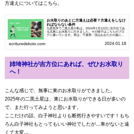
方違えについてはこちら。
お水取りのあとに方違えは必要？方違えをしなけ
ればならない条件
九星気学で二黒土星の私は、2024年1月12日に吉方位であ
る北東にお水取りに行きました。その様子はこちらのブロ
グに書いています。実は、千葉県・流山おおたかの森にあ
る駒木諏訪神社でお水取りをし、地元グルメを楽しんだあ
とにまっすぐ帰宅したわけで...
2024.01.18
ecrituredekoto.com
姉埼神社が吉方位にあれば、ぜひお水取り
へ！
こんな感じで、無事に東のお水取りができました。
2025年の二黒土星は、東にお水取りができる日が多いの
で、また行ってみようと思います。
ここだけの話、白子神社よりも断然行きやすいです！もち
ろん白子神社もとってもいい神社でしたが…車がないと遠
くて大変…