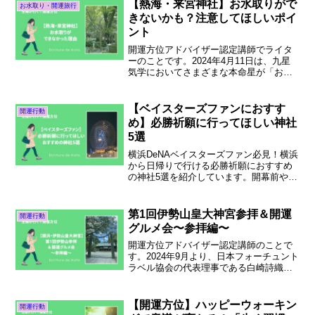
物件を売買契約するまでにやること、そ
【熱海・来宮神社】お水取りがで
お水取り・開運旅行
の流れを解説しています。物件選びのポ
きないかも？注意してほしいポイ
イントも紹介しているので参考にしてく
ント
ださい。
開運方位アドバイザー認定講師でライタ
ーのことです。2024年4月11日は、九星
気学においてさまざまな本命星が「お水
取り」に行ける日でした。そんなわけ
で、わが家からお水が取れる場所を探し
たところ、熱海の来宮神社（きのみやじ
【ベイスターズファンにおすす
開運行動
んじゃ、正確には來宮...
め】必勝祈願に行ってほしい神社
5選
横浜DeNAベイスターズファン必見！横浜
から日帰りで行ける必勝祈願におすすめ
の神社5選を紹介しています。開幕前やシ
ーズン中に行きたい参拝スポットとアク
セス方法、開門時間などをまとめまし
た。シーズンオフにはぜひお礼参りにも
第1回伊勢山皇大神宮参拝＆開運
開運行動
行ってくださいね。
グルメ会〜参拝編〜
開運方位アドバイザー認定講師のことで
す。2024年9月より、日本フォーチュント
ラベル協会の代表理事である白崎詩織さ
んと共催で、横浜にある伊勢山皇大神宮
参拝後にランチをするイベントを月に1回
開催することになりました。私は開運グ
【開運方位】ハッピーウォーキン
開運行動
ルメ会担当で、桜...