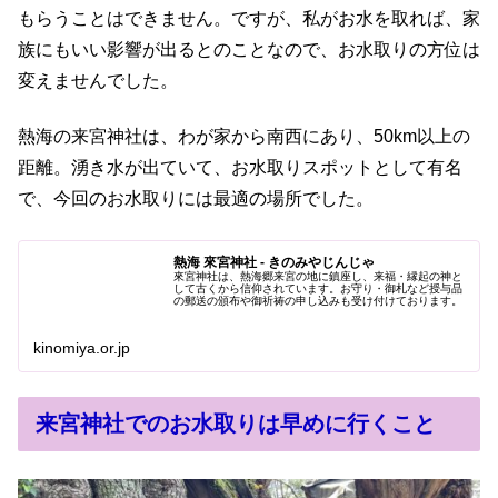
もらうことはできません。ですが、私がお水を取れば、家
族にもいい影響が出るとのことなので、お水取りの方位は
変えませんでした。
熱海の来宮神社は、わが家から南西にあり、50km以上の
距離。湧き水が出ていて、お水取りスポットとして有名
で、今回のお水取りには最適の場所でした。
熱海 來宮神社 - きのみやじんじゃ
來宮神社は、熱海郷来宮の地に鎮座し、来福・縁起の神と
して古くから信仰されています。お守り・御札など授与品
の郵送の頒布や御祈祷の申し込みも受け付けております。
kinomiya.or.jp
来宮神社でのお水取りは早めに行くこと