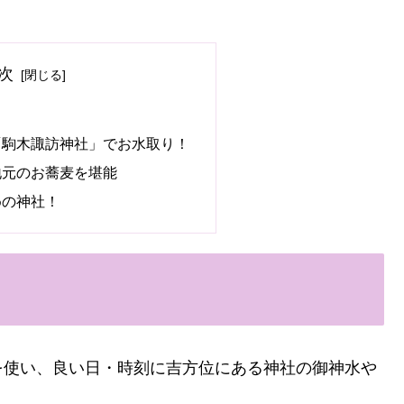
次
「駒木諏訪神社」でお水取り！
地元のお蕎麦を堪能
めの神社！
を使い、良い日・時刻に吉方位にある神社の御神水や