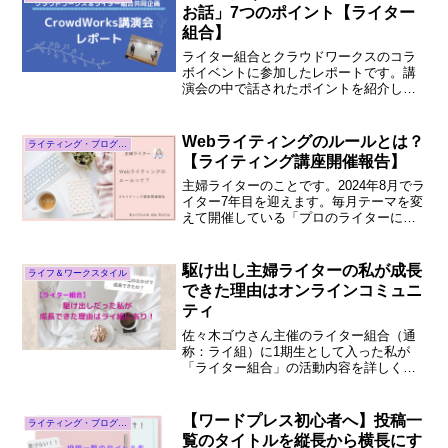
なに多くあ...
お話」7つのポイント【ライター
組合】
ライター組合とクラウドワークスのコラ
ボイベントに参加したレポートです。講
演会の中で話されたポイントを紹介して
います。特に注目すべきは「webライタ
ー検定」について。クラウドワークスに
登録するとどんなメリットがあるか、改
Webライティングのルールとは？
ライティング・ブログ運営
善点は？など盛りだくさんの内容です。
【ライティング講座開催報告】
主婦ライターのことです。2024年8月でラ
イター7年目を迎えます。毎月テーマを変
えて開催している「プロのライターによ
るライティング講座」シリーズの7回目。
1月のテーマは「Webライティングのルー
ル」でした。私のライティング講座は、
駆け出し主婦ライターの私が成長
ライフ＆ワークスタイル
ライター養...
できた理由はオンラインコミュニ
ティ
佐々木ゴウさん主催のライター組合（通
称：ライ組）に1期生として入った私が
「ライター組合」の活動内容を詳しく紹
介。またメンバーにしか分からないライ
組内の様子や入ってみた感想を正直に語
っています。ライター組合に興味のある
【ワードプレス初心者へ】投稿一
ライティング・ブログ運営
ライターさんに読んでほしい内容です。
覧のタイトルを縦長から横長にす