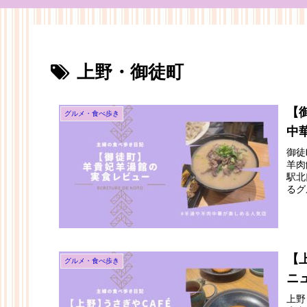
上野・御徒町
【
グルメ・食べ歩き
中
御徒
羊肉
駅北
るグ
【
グルメ・食べ歩き
ニ
上野