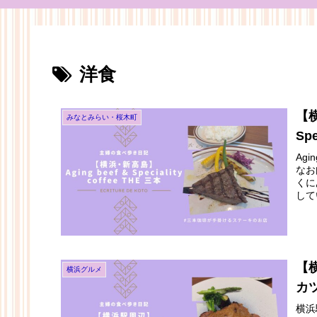
洋食
【横
みなとみらい・桜木町
Sp
Agi
なお
くに
して
ぜひ
【
横浜グルメ
カ
横浜