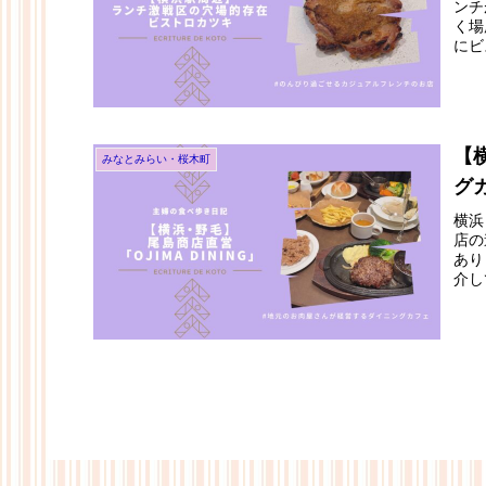
ンチ
く場
にビ
す。
ね。
【
みなとみらい・桜木町
グカ
横浜
店の
あり
介し
にし